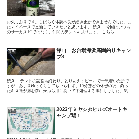
お久しぶりです。しばらく体調不良が続き更新できませんでした。ま
たマイペースで更新していきたいと思います。 続き… 今回はいつも
のサーカスTCではなく、仲間のテントを張ります。 こちら
(function(b,c,f,g,a,d,e){b.M...
館山 お台場海浜庭園釣りキャン
冒険
プ3
続き… テントの設営も終わり、とりあえずビールで一息着いた所で
すが、あまりゆっくりしてもいられず、10分ほどの休憩の後、釣っ
たキス達が痛む前に天ぷら用に捌いて下処理する事にしました。気温
がかなり高くなってきたので急がないとせっかくの獲物が台...
2023年ミヤシタヒルズオートキ
冒険
ャンプ場１