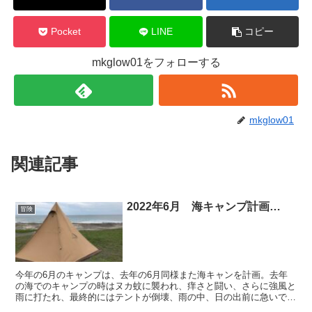
Pocket
LINE
コピー
mkglow01をフォローする
mkglow01
関連記事
2022年6月 海キャンプ計画…
冒険
今年の6月のキャンプは、去年の6月同様また海キャンを計画。去年
の海でのキャンプの時はヌカ蚊に襲われ、痒さと闘い、さらに強風と
雨に打たれ、最終的にはテントが倒壊、雨の中、日の出前に急いで撤
収…楽しかったけど、かなりキツかったので、今回はリベン...