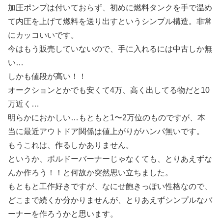
加圧ポンプは付いておらず、初めに燃料タンクを手で温め
て内圧を上げて燃料を送り出すというシンプル構造。非常
にカッコいいです。
今はもう販売していないので、手に入れるには中古しか無
い…
しかも値段が高い！！
オークションとかでも安くて4万、高く出してる物だと10
万近く…
明らかにおかしい…もともと1〜2万位のものですが、本
当に最近アウトドア関係は値上がりがハンパ無いです。
もうこれは、作るしかありません。
というか、ボルドーバーナーじゃなくても、とりあえずな
んか作ろう！！と何故か突然思い立ちました。
もともと工作好きですが、なにせ飽きっぽい性格なので、
どこまで続くか分かりませんが、とりあえずシンプルなバ
ーナーを作ろうかと思います。