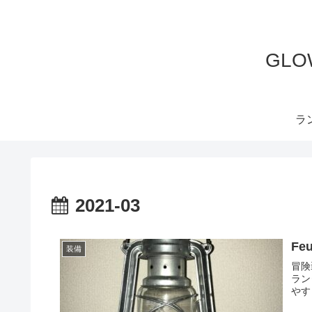
GL
ラ
2021-03
Fe
装備
冒険装
ラン
やす