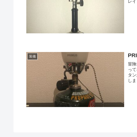
レイ
P
装備
冒険
って
タン
しま