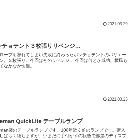
2021.03.29
ンチョテント３枚張りリベンジ…
ロープを忘れてしまい失敗に終わったポンチョテントのバリエー
ン。３枚張り…今回はそのリベンジ… 今回は何とか成功。横風も
てなかなか快適。
2021.03.23
leman QuickLite テーブルランプ
leman製のテーブルランプです。100年近く前のランプです。購入
しばらく経ちますが、いまだに手付かずの状態で部屋のディスプ