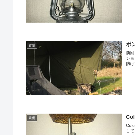
ポ
冒険
前回
ショ
防げ
Co
装備
Co
して