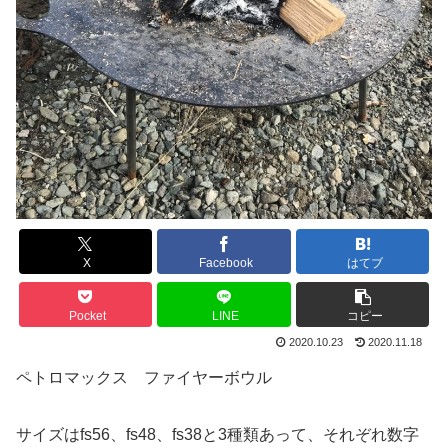
X
Facebook
はてブ
Pocket
LINE
コピー
2020.10.23
2020.11.18
ペトロマックス ファイヤーボウル
サイズはfs56、fs48、fs38と3種類あって、それぞれ数字