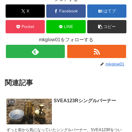
X
Facebook
はてブ
Pocket
LINE
コピー
mkglow01をフォローする
mkglow01
関連記事
SVEA123Rシングルバーナー
装備
ずっと前から気になっていたシングルバーナー、SVEA123Rをつい