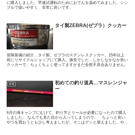
に購入しました。早速試運転のためにおでんを温めてみました。シン
プルで扱いやすく、非常に良いです。
タイ製ZEBRA(ゼブラ）クッカー
装備
冒険装備の紹介…タイ製、ゼブラのステンレスクッカー。15年以上
前にリサイクルショップにて購入。激安でした…しかしなかなか良い
クッカーで、ちょくちょく使ってますがまだ全然不具合ありません。
初めての釣り道具…マスレンジャ
装備
ー
6月の海キャンプにむけて、釣り竿とリールが必要になったので購入
しました。 なんでも見た目から入ってしまうので、 ちょっと良い
やつを買おうとも少し考えましたが、そこはグッと堪えました。やは
り最初は初心者向けの道具で… 釣りに関しては全くの素人...