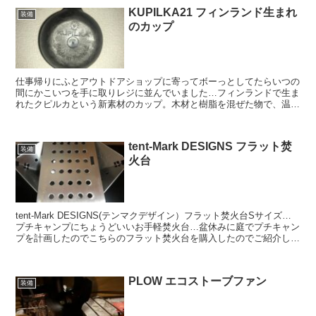
KUPILKA21 フィンランド生まれ
装備
のカップ
仕事帰りにふとアウトドアショップに寄ってボーっとしてたらいつの
間にかこいつを手に取りレジに並んでいました…フィンランドで生ま
れたクピルカという新素材のカップ。木材と樹脂を混ぜた物で、温か
みと丈夫さを併せ持つ。
tent-Mark DESIGNS フラット焚
装備
火台
tent-Mark DESIGNS(テンマクデザイン）フラット焚火台Sサイズ…
プチキャンプにちょうどいいお手軽焚火台…盆休みに庭でプチキャン
プを計画したのでこちらのフラット焚火台を購入したのでご紹介しま
す。
PLOW エコストーブファン
装備