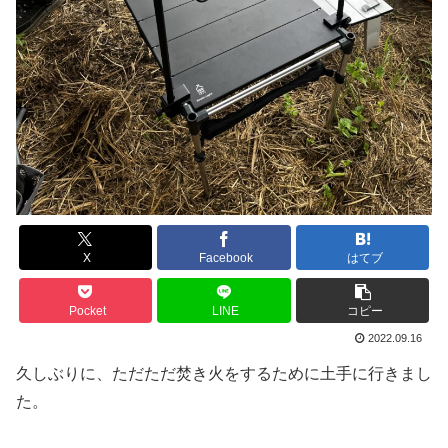
X
Facebook
はてブ
Pocket
LINE
コピー
2022.09.16
久しぶりに、ただただ焚き火をするために土手に行きまし
た。