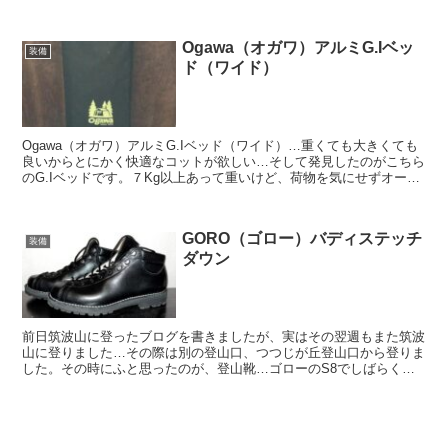
みと丈夫さを併せ持つ。
Ogawa（オガワ）アルミG.Iベッ
装備
ド（ワイド）
Ogawa（オガワ）アルミG.Iベッド（ワイド）…重くても大きくても
良いからとにかく快適なコットが欲しい…そして発見したのがこちら
のG.Iベッドです。７Kg以上あって重いけど、荷物を気にせずオート
キャンプで使うならかなりお勧めです。
GORO（ゴロー）バディステッチ
装備
ダウン
前日筑波山に登ったブログを書きましたが、実はその翌週もまた筑波
山に登りました…その際は別の登山口、つつじが丘登山口から登りま
した。その時にふと思ったのが、登山靴…ゴローのS8でしばらくど
んな山でも登っていましたが、筑波山とか、夏の日帰り登山...