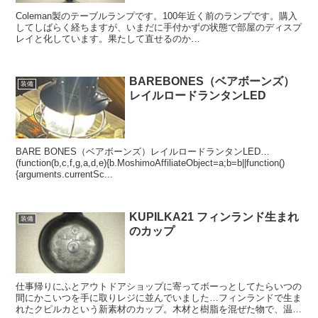
Coleman製のテーブルランプです。100年近く前のランプです。購入
してしばらく経ちますが、いまだに手付かずの状態で部屋のディスプ
レイと化しています。果たして直せるのか…
BAREBONES（ベアボーンズ）
装備
レイルロードランタンLED
BARE BONES（ベアボーンズ）レイルロードランタンLED…
(function(b,c,f,g,a,d,e){b.MoshimoAffiliateObject=a;b=b||function()
{arguments.currentSc...
KUPILKA21 フィンランド生まれ
装備
のカップ
仕事帰りにふとアウトドアショップに寄ってボーっとしてたらいつの
間にかこいつを手に取りレジに並んでいました…フィンランドで生ま
れたクピルカという新素材のカップ。木材と樹脂を混ぜた物で、温か