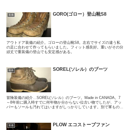
キャンプで使うならかなりお勧めです。
GORO(ゴロー）登山靴S8
装備
アウトドア装備の紹介。ゴローの登山靴S8。左右でサイズの違う私
の足に合わせて作ってもらいました。フィット感良好。重いがその分
頑丈で重装備の登山でも安定感がある。
SOREL(ソレル）のブーツ
装備
冒険装備の紹介…SOREL(ソレル）のブーツ。Made in CANADA。7
～8年前に購入時すでに何年物か分からない位古い物でしたが、アッ
パーもソールも汚れてはいますがしっかりしています。別で軍ものの
インナーを入れて使用しています。防水性も健在で冬のキャンプには
ピッタリです。
PLOW エコストーブファン
装備