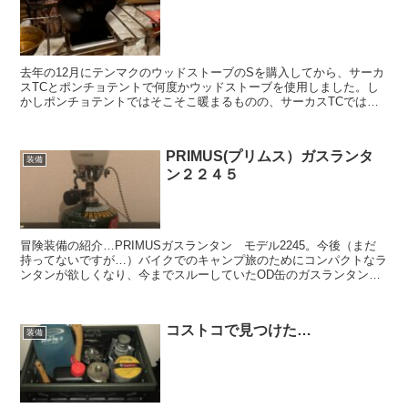
去年の12月にテンマクのウッドストーブのSを購入してから、サーカ
スTCとポンチョテントで何度かウッドストーブを使用しました。し
かしポンチョテントではそこそこ暖まるものの、サーカスTCではや
はりSサイズではストーブの周りしか暖かくなく、特に足...
PRIMUS(プリムス）ガスランタ
装備
ン２２４５
冒険装備の紹介…PRIMUSガスランタン モデル2245。今後（まだ
持ってないですが…）バイクでのキャンプ旅のためにコンパクトなラ
ンタンが欲しくなり、今までスルーしていたOD缶のガスランタンを
購入しました。
コストコで見つけた…
装備