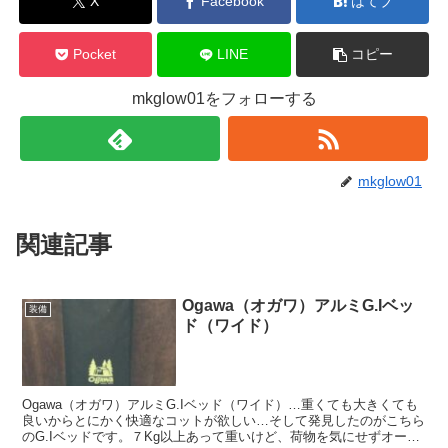
X
Facebook
はてブ
Pocket
LINE
コピー
mkglow01をフォローする
mkglow01
関連記事
Ogawa（オガワ）アルミG.Iベッ
装備
ド（ワイド）
Ogawa（オガワ）アルミG.Iベッド（ワイド）…重くても大きくても
良いからとにかく快適なコットが欲しい…そして発見したのがこちら
のG.Iベッドです。７Kg以上あって重いけど、荷物を気にせずオート